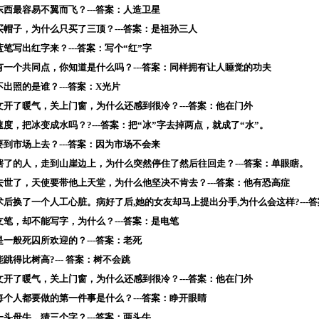
东西最容易不翼而飞？---答案：人造卫星
买帽子，为什么只买了三顶？---答案：是祖孙三人
蓝笔写出红字来？---答案：写个“红”字
有一个共同点，你知道是什么吗？---答案：同样拥有让人睡觉的功夫
不出照的是谁？---答案：X光片
文开了暖气，关上门窗，为什么还感到很冷？---答案：他在门外
速度，把冰变成水吗？?---答案：把“冰”字去掉两点，就成了“水”。
要到市场上去？---答案：因为市场不会来
瞎了的人，走到山崖边上，为什么突然停住了然后往回走？---答案：单眼瞎。
去世了，天使要带他上天堂，为什么他坚决不肯去？---答案：他有恐高症
术后换了一个人工心脏。病好了后,她的女友却马上提出分手,为什么会这样?---
支笔，却不能写字，为什么？---答案：是电笔
是一般死囚所欢迎的？---答案：老死
跳得比树高?--- 答案：树不会跳
文开了暖气，关上门窗，为什么还感到很冷？---答案：他在门外
每个人都要做的第一件事是什么？---答案：睁开眼睛
一头母牛，猜三个字？---答案：两头牛