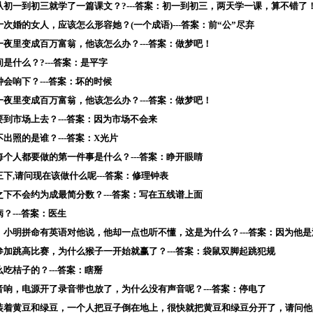
从初一到初三就学了一篇课文？?---答案：初一到初三，两天学一课，算不错了
十次婚的女人，应该怎么形容她？(一个成语)---答案：前“公”尽弃
一夜里变成百万富翁，他该怎么办？---答案：做梦吧！
是什么？?---答案：是平字
钟会响下？---答案：坏的时候
一夜里变成百万富翁，他该怎么办？---答案：做梦吧！
要到市场上去？---答案：因为市场不会来
不出照的是谁？---答案：X光片
每个人都要做的第一件事是什么？---答案：睁开眼睛
三下,请问现在该做什么呢---答案：修理钟表
之下不会约为成最简分数？---答案：写在五线谱上面
？---答案：医生
路，小明拼命有英语对他说，他却一点也听不懂，这是为什么？---答案：因为他
参加跳高比赛，为什么猴子一开始就赢了？---答案：袋鼠双脚起跳犯规
么吃桔子的？---答案：瞎掰
音响，电源开了录音带也放了，为什么没有声音呢？---答案：停电了
里装着黄豆和绿豆，一个人把豆子倒在地上，很快就把黄豆和绿豆分开了，请问他是