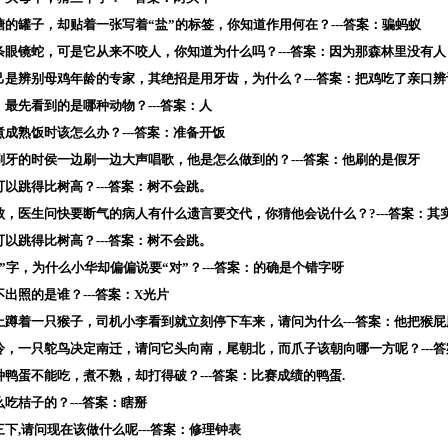
糖的罐子，却贴着一张写着“盐”的标签，你知道作用何在？---答案：骗蚂蚁
条眼镜蛇，可是它从来不咬人，你知道为什么吗？---答案：因为那森林里没有人
自己是辨别母鸡年龄的专家，其绝招是用牙齿，为什么？---答案：把鸡吃了亲口
，最先看到的是哪种动物？---答案：人
煮成熟饭时该怎么办？---答案：准备开饭
刷牙的时侯一边刷一边大声唱歌，他是怎么做到的？---答案：他刷的是假牙
可以跳得比树高？---答案：树不会跳。
败，医生问快要断气的病人有什么遗言要交代，你猜他会说什么？?---答案：其
可以跳得比树高？---答案：树不会跳。
错”字，为什么小华却偏偏说要“对”？---答案：的确是个错字呀
不出照的是谁？---答案：X光片
杆上蹲着一只猴子，司机小李看到就立刻停下车来，请问为什么---答案：他把猴
转冷，一只鸵鸟决定南迁，请问它头向南，尾朝北，而爪子该朝向哪一方呢？---
种鸭蛋不能吃，煮不熟，却打得破？---答案：比赛成绩的鸭蛋.
么吃桔子的？---答案：瞎掰
三下,请问现在该做什么呢---答案：修理钟表