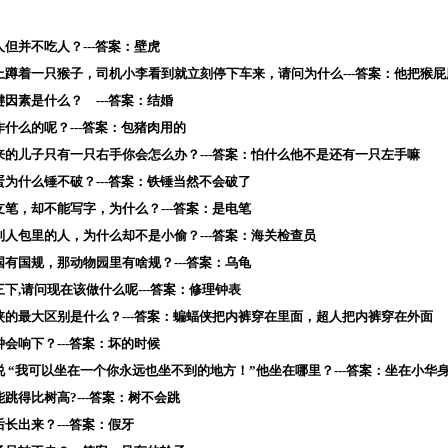
人但并不吃人？---答案：壁虎
杆上蹲着一只猴子，司机小李看到就立刻停下车来，请问为什么---答案：他把猴
键因素是什么？ ---答案：结婚
作什么的呢？---答案：包猪肉用的
来的儿子只有一只右手你会怎么办？---答案：怕什么他不是还有一只左手嘛
蛋为什么锤不破？---答案：铁锤当然不会破了
支笔，却不能写字，为什么？---答案：是电笔
别人包里的人，为什么却不是小偷？---答案：海关检查员
国有国规，那动物园里有啥规？---答案：乌龟
三下,请问现在该做什么呢---答案：修理钟表
侠的最大区别是什么？---答案：蝙蝠侠把内裤穿在里面，超人把内裤穿在外面
钟会响下？---答案：坏的时候
说 “我可以坐在一个你永远也坐不到的地方！”他坐在哪里？---答案：坐在小华
能跳得比树高?---答案：树不会跳
后长出来？---答案：假牙