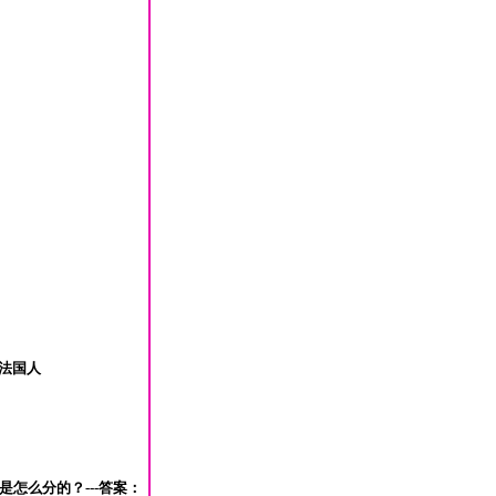
！
是法国人
怎么分的？---答案：