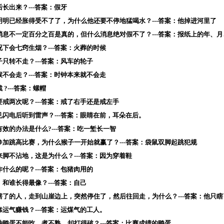
后长出来？---答案：假牙
明明已经胀得受不了了，为什么他还要不停地猛喝水？---答案：他掉进河里了
的消息不一定百分之百是真的，但什么消息绝对假不了？---答案：报纸上的年、月
况下会七窍生烟？---答案：火葬的时候
子只转不走？---答案：风车的轮子
候不会走？---答案：时钟本来就不会走
?---答案：螺帽
要戒两次呢？---答案：戒了右手还是戒左手
见闪电后听到雷声？---答案：眼睛在前，耳朵在后。
有效的办法是什么?---答案：吃一堑长一智
参加跳高比赛，为什么猴子一开始就赢了？---答案：袋鼠双脚起跳犯规
来脚不沾地，这是为什么？---答案：因为穿着鞋
作什么的呢？---答案：包猪肉用的
，和谁长得最像？---答案：自己
睛瞎了的人，走到山崖边上，突然停住了，然后往回走，为什么？---答案：他只
靠运气赚钱？---答案：运煤气的工人。
种鸭蛋不能吃，煮不熟，却打得破？---答案：比赛成绩的鸭蛋.