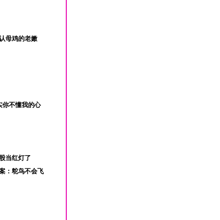
辨认母鸡的老嫩
实你不懂我的心
屁股当红灯了
答案：鸵鸟不会飞