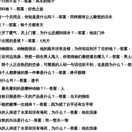
子只转不走？---答案：风车的轮子
弟叫啥？---答案：好色之徒
有一个共同点，你知道是什么吗？---答案：同样拥有让人睡觉的功夫
天？---答案：每个月都有天
文开了暖气，关上门窗，为什么还感到很冷？---答案：他在门外
不出照的是谁？---答案：X光片
去动物园玩，动物园很近，他的路并没有走错，为何却总到不了目的地？---答案
在正在河边洗澡，突然一陌生男人闯入，你觉得她们最想遮住哪儿？---答案：男
上，两个人正在热烈的交谈，可围观的人却一句话也听不到，这是因为什么？---
每个人都要做的第一件事是什么？---答案：睁开眼睛
什么书 ?---答案：遗书
，最先看到的是哪种动物？?---答案：人
有效日期是同一天的产品是什么？---答案：当天的报纸
不能把赌博一次戒掉？---答案：因为戒了右手还有左手呀
泳的人掉进了水里却没有淹死，为什么？---答案：他在洗澡
有效的办法是什么?---答案：吃一堑长一智
泳的人掉进了水里却没有淹死，为什么？---答案：他在洗澡