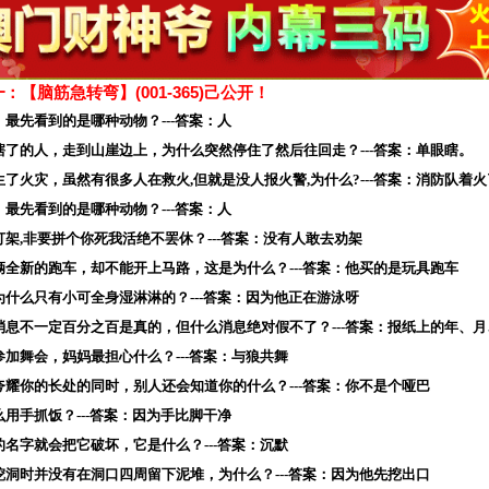
：【脑筋急转弯】(001-365)
己公开！
，最先看到的是哪种动物？---答案：人
瞎了的人，走到山崖边上，为什么突然停住了然后往回走？---答案：单眼瞎。
生了火灾，虽然有很多人在救火,但就是没人报火警,为什么?---答案：消防队着火
，最先看到的是哪种动物？---答案：人
打架,非要拼个你死我活绝不罢休？---答案：没有人敢去劝架
辆全新的跑车，却不能开上马路，这是为什么？---答案：他买的是玩具跑车
为什么只有小可全身湿淋淋的？---答案：因为他正在游泳呀
的消息不一定百分之百是真的，但什么消息绝对假不了？---答案：报纸上的年、月
参加舞会，妈妈最担心什么？---答案：与狼共舞
夸耀你的长处的同时，别人还会知道你的什么？---答案：你不是个哑巴
么用手抓饭？---答案：因为手比脚干净
的名字就会把它破坏，它是什么？---答案：沉默
挖洞时并没有在洞口四周留下泥堆，为什么？---答案：因为他先挖出口